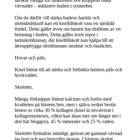
särskilt viktiga för funktionen hos kroppens olika
vävnader – inklusive huden i synnerhet.
Om du därför vill stärka hudens barriär och
motståndskraft kan ett kiseltillskott vara en särskild
fördel. Detta gäller även om hästen har drabbats av en
bristning i huden. Detta gäller även repor i
tarmslemhinnan, där kiseltillskott kan hjälpa till att
återuppbygga slemhinnans struktur och elasticitet.
Hovar och päls,
Kisel bidrar till att stärka och förbättra hästens päls och
hovkvalitet.
Skelettet,
Många förknippar främst kalcium och fosfor med
kvaliteten på hästens ben, men i själva verket består
benen av cirka 30 % kollagen (kisel är involverat i
kollagensyntesen, vilket kan läsas mer om längre ner i
den här bloggen), 45 % mineraler och 25 % vatten.
Skelettet förändras ständigt, genom att gammal vävnad
tas bort och nya benceller skapas. I hästens skelett