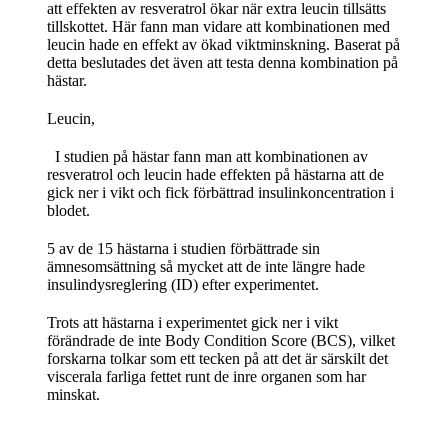
att effekten av resveratrol ökar när extra leucin tillsätts
tillskottet. Här fann man vidare att kombinationen med
leucin hade en effekt av ökad viktminskning. Baserat på
detta beslutades det även att testa denna kombination på
hästar.
Leucin,
I studien på hästar fann man att kombinationen av
resveratrol och leucin hade effekten på hästarna att de
gick ner i vikt och fick förbättrad insulinkoncentration i
blodet.
5 av de 15 hästarna i studien förbättrade sin
ämnesomsättning så mycket att de inte längre hade
insulindysreglering (ID) efter experimentet.
Trots att hästarna i experimentet gick ner i vikt
förändrade de inte Body Condition Score (BCS), vilket
forskarna tolkar som ett tecken på att det är särskilt det
viscerala farliga fettet runt de inre organen som har
minskat.