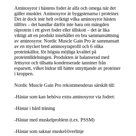
Aminosyror i hästens foder är alfa och omega när det
gäller muskler. Aminosyror är byggstenarna i proteiner.
Det är dock inte helt oviktigt vilka aminosyror hästen
tillförs – det handlar därför inte bara om mängden
råprotein i ett givet foder eller tillskott – det är lika
viktigt att en produkt innehåller en bra sammansättning
av aminosyror. Nordic Muscle Gain Pro är sammansatt
av en mycket bred aminosyraprofil och 6 olika
proteinkällor, för högsta möjliga kvalitet på
proteintilldelningen. Produkten är balanserad med
fettsyror och tillsatta kondenserade tanniner från
esparsett, vilket bidrar till bättre utnyttjande av proteiner
i kroppen.
Nordic Muscle Gain Pro rekommenderas särskilt till:
-Hästar som kan behöva extra aminosyror via fodret:
-Hästar i hård träning
-Hästar med muskelproblem (t.ex. PSSM)
-Hästar som saknar muskel/överlinje