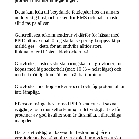
problem med insulinregleringen.
Detta kan leda till betydande fettdepåer hos en annars
underviktig häst, och risken för EMS och hälta måste
alltid tas på allvar.
Generellt sett rekommenderar vi därför för hästar med
PPID att maximalt 0,5 g stärkelse per kg kroppsvikt per
måltid ges – detta för att undvika alltför stora
fluktuationer i hästens blodsockernivå.
Grovfoder, hästens största näringskälla – grovfoder, bör
köpas med låg sockerhalt (max 10 % – helst lägre) och
med ett måttligt innehåll av smältbart protein.
Grovfoder med hög sockerprocent och låg proteinhalt är
inte lämpligt.
Eftersom många hästar med PPID tenderar att sakna
rygglinje- och muskelförtvining är det viktigt att de får
proteiner av god kvalitet som är lättsmälta, i tillräckliga
mängder.
Här är det viktigt att basera din bedömning på en
grovfoderanalys, så att du vet exakt hur mycket du ska