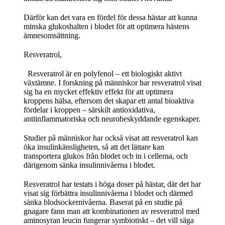
Därför kan det vara en fördel för dessa hästar att kunna
minska glukoshalten i blodet för att optimera hästens
ämnesomsättning.
Resveratrol,
Resveratrol är en polyfenol – ett biologiskt aktivt
växtämne. I forskning på människor har resveratrol visat
sig ha en mycket effektiv effekt för att optimera
kroppens hälsa, eftersom det skapar ett antal bioaktiva
fördelar i kroppen – särskilt antioxidativa,
antiinflammatoriska och neurobeskyddande egenskaper.
Studier på människor har också visat att resveratrol kan
öka insulinkänsligheten, så att det lättare kan
transportera glukos från blodet och in i cellerna, och
därigenom sänka insulinnivåerna i blodet.
Resveratrol har testats i höga doser på hästar, där det har
visat sig förbättra insulinnivåerna i blodet och därmed
sänka blodsockernivåerna. Baserat på en studie på
gnagare fann man att kombinationen av resveratrol med
aminosyran leucin fungerar symbiotiskt – det vill säga