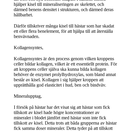
hjälper kisel till mineraliseringen av skelettet, och
därmed benens densitet i strukturen, och därmed deras
hållbarhet.
Därför tillskriver många kisel till hästar som har skadat
ett eller flera benelement, för att hjälpa till att återställa
benvävnaden.
Kollagensyntes,
Kollagensyntes är den process genom vilken kroppens
celler bildar kollagen, vilket är ett essentiellt protein. För
att kroppens celler själva ska kunna bilda kollagen
behöver de enzymet prolylhydroxylas, som bland annat
består av kisel. Kollagen i sig hjälper kroppen att
upprätthålla god elasticitet i hud, ben och bindväv.
Mineralupptag,
I försök på hästar har det visat sig att hästar som fick
tillskott av kisel hade högre koncentrationer av
mineraler i blodet jämfört med hästar som inte fick
tillskott av kisel. Detta trots att båda grupperna av hästar
fick samma doser mineraler. Detta tyder på att tillskott