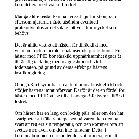
komplettera med via kraftfodret.
Många äldre hästar kan ha nedsatt njurfunktion, och
eftersom njurarna måste utsöndra eventuell
proteinöverdos är det viktigt att veta hur mycket som
behövs.
Det är alltid viktigt att hästen får tillräckligt med
vitaminer och mineraler i balanserade proportioner. För
hästar med PPID bör särskild uppmärksamhet ägnas åt
tillräcklig täckning med magnesium och zink i
foderstaten, på grund av deras effekt på hästens
insulinreglering.
Omega-3-fettsyror har en antiinflammatorisk effekt och
stödjer hästens immunförsvar. Därför är det en fördel för
hästen med PPID att se till att omega-3-fettsyror tillförs i
fodret.
Om hästen har en lång och lockig päls, eller om den har
svårigheter att fälla vinterpälsen på våren, kan den ha
svårt att reglera sin temperatur, och den kommer ofta att
svettas mer, även om den inte fungerar. Detta, i
kombination med en ökad tendens att urinera, gör att