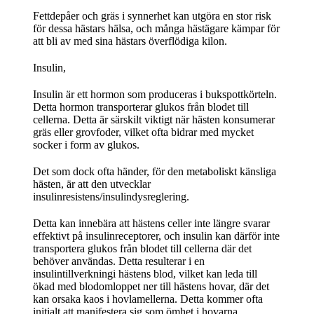
Fettdepåer och gräs i synnerhet kan utgöra en stor risk
för dessa hästars hälsa, och många hästägare kämpar för
att bli av med sina hästars överflödiga kilon.
Insulin,
Insulin är ett hormon som produceras i bukspottkörteln.
Detta hormon transporterar glukos från blodet till
cellerna. Detta är särskilt viktigt när hästen konsumerar
gräs eller grovfoder, vilket ofta bidrar med mycket
socker i form av glukos.
Det som dock ofta händer, för den metaboliskt känsliga
hästen, är att den utvecklar
insulinresistens/insulindysreglering.
Detta kan innebära att hästens celler inte längre svarar
effektivt på insulinreceptorer, och insulin kan därför inte
transportera glukos från blodet till cellerna där det
behöver användas. Detta resulterar i en
insulintillverkningi hästens blod, vilket kan leda till
ökad med blodomloppet ner till hästens hovar, där det
kan orsaka kaos i hovlamellerna. Detta kommer ofta
initialt att manifestera sig som ömhet i hovarna.