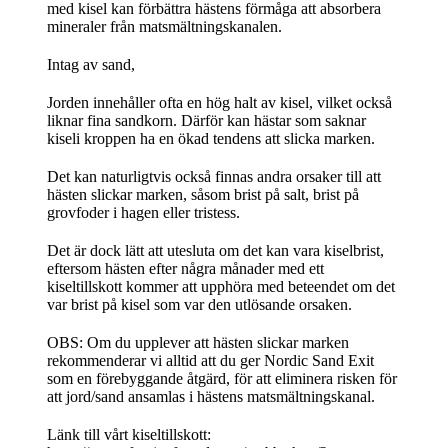
med kisel kan förbättra hästens förmåga att absorbera
mineraler från matsmältningskanalen.
Intag av sand,
Jorden innehåller ofta en hög halt av kisel, vilket också
liknar fina sandkorn. Därför kan hästar som saknar
kiseli kroppen ha en ökad tendens att slicka marken.
Det kan naturligtvis också finnas andra orsaker till att
hästen slickar marken, såsom brist på salt, brist på
grovfoder i hagen eller tristess.
Det är dock lätt att utesluta om det kan vara kiselbrist,
eftersom hästen efter några månader med ett
kiseltillskott kommer att upphöra med beteendet om det
var brist på kisel som var den utlösande orsaken.
OBS: Om du upplever att hästen slickar marken
rekommenderar vi alltid att du ger Nordic Sand Exit
som en förebyggande åtgärd, för att eliminera risken för
att jord/sand ansamlas i hästens matsmältningskanal.
Länk till vårt kiseltillskott: