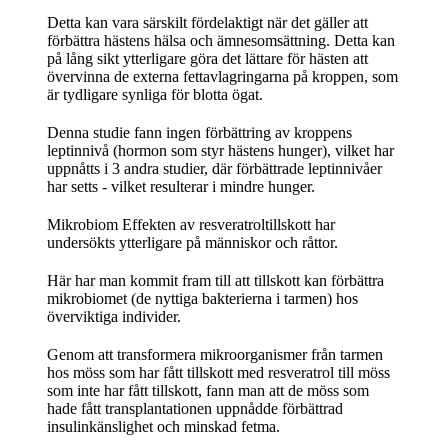
Detta kan vara särskilt fördelaktigt när det gäller att
förbättra hästens hälsa och ämnesomsättning. Detta kan
på lång sikt ytterligare göra det lättare för hästen att
övervinna de externa fettavlagringarna på kroppen, som
är tydligare synliga för blotta ögat.
Denna studie fann ingen förbättring av kroppens
leptinnivå (hormon som styr hästens hunger), vilket har
uppnåtts i 3 andra studier, där förbättrade leptinnivåer
har setts - vilket resulterar i mindre hunger.
Mikrobiom Effekten av resveratroltillskott har
undersökts ytterligare på människor och råttor.
Här har man kommit fram till att tillskott kan förbättra
mikrobiomet (de nyttiga bakterierna i tarmen) hos
överviktiga individer.
Genom att transformera mikroorganismer från tarmen
hos möss som har fått tillskott med resveratrol till möss
som inte har fått tillskott, fann man att de möss som
hade fått transplantationen uppnådde förbättrad
insulinkänslighet och minskad fetma.