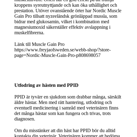
kroppens syreutnyttjande och kan öka uthållighet och
prestation. Utöver ovanstående örter har Nordic Muscle
Gain Pro tillsatt nyzeeländsk grönläppad mussla, som
bidrar med glukosamin, vilket i kombination med
magnesiumoxid säkerställer effektiv avslappning i
muskelfibrerna.
Länk till Muscle Gain Pro
https://www.freyjaofsweden.se/webb-shop/?store-
page=Nordic-Muscle-Gain-Pro-p808698057
Utfodring av hästen med PPID
PPID är tyvärr en sjukdom som drabbar många, särskilt
äldre hästar. Men med rätt hantering, utfodring och
eventuell medicinering i samråd med veterinären finns
det många hästar som kan fungera och trivas, trots
diagnosen.
Om du misstänker att din häst har PPID bör du alltid
kontakta din veterinär. Veterinären kommer att bedöma