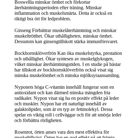
Boswellia minskar ömhet och förkortar
återhämtningsperioden efter träning. Minskar
inflammation och muskelsmärta. Detta är också en
riktigt bra ört för ledproblem.
Ginseng Förbättrar muskelåterhämtning och minskar
muskeltrötthet. Ökar uthålligheten, minskar ömhet.
Dessutom kan ginsengtillskott stärka immunförsvaret.
Bockhornsklöverfrön Kan öka muskelstyrka, prestation
och uthållighet. Ökar syntesen av muskelglykogen,
vilket minskar återhämtningstiden. I en studie på hästar
har tillskott av bockhornsklöverfrön också visat sig
minska muskelömhet och minska mjölksyraansamling.
Nyponets höga C-vitamin innehåll fungerar som en
antioxidant och kan därmed minska mängden fria
radikaler. Nypon visat sig ha en positiv effekt på leder
och muskler. Nypon har ett naturligt innehåll av
galaktolipider, som är en typ av fettmolekyl. Dessa
spelar en viktig roll i cellväggar och för att smörja leder
och förbättra rörligheten.
Rosenrot, örten anses vara den mest effektiva för
muskeltillväxt. Örten har en god effekt på att främja