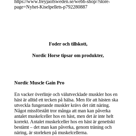
https://www.freyjaofsweden.se/webb-shop/?store-
page=Nyhet-Kiselpellets-p792280887
Foder och tillskott,
Nordic Horse tipsar om produkter,
Nordic Muscle Gain Pro
En vacker överlinje och välutvecklade muskler hos en
häst är alltid ett tecken på hälsa. Men för att hästen ska
utveckla fungerande muskler krävs det rätt näring.
Något missförstått tror många att man kan påverka
antalet muskelceller hos en häst, men det är inte helt
korrekt. Antalet muskelceller hos en häst är genetiskt
bestämt – det man kan påverka, genom träning och
näring, är storleken på muskelcellerna.